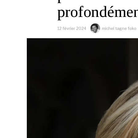
profondément
12 février 2024
michel tagne foko