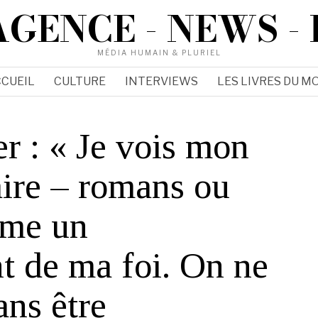
AGENCE - NEWS - 
MÉDIA HUMAIN & PLURIEL
CUEIL
CULTURE
INTERVIEWS
LES LIVRES DU MO
er : « Je vois mon
raire – romans ou
mme un
t de ma foi. On ne
ans être