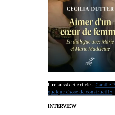
Lire aussi cet Article…
Camille P
quelque chose de constructif »
INTERVIEW