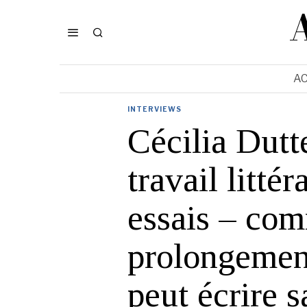
AC
INTERVIEWS
Cécilia Dutt
travail litté
essais – co
prolongemen
peut écrire s