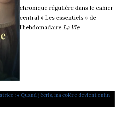
chronique régulière dans le cahier
central « Les essentiels » de
l’hebdomadaire
La Vie
.
atrice : « Quand j’écris, ma colère devient enfin