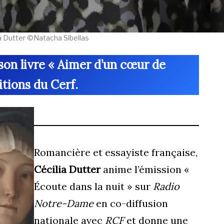
a Dutter ©Natacha Sibellas
 son livre « Aimer d’un cœur de
tions du Cerf.
Romancière et essayiste française,
Cécilia Dutter
anime l’émission «
Écoute dans la nuit » sur
Radio
Notre-Dame
en co-diffusion
nationale avec
RCF
et donne une