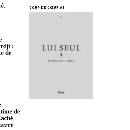
té.
COUP DE CŒUR #5
e
dji :
e de
e
ntime de
Caché
uerre