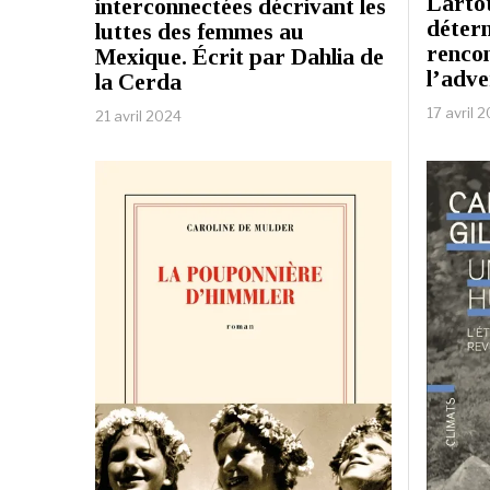
Lartot
interconnectées décrivant les
déterm
luttes des femmes au
renco
Mexique. Écrit par Dahlia de
l’adve
la Cerda
17 avril 
21 avril 2024