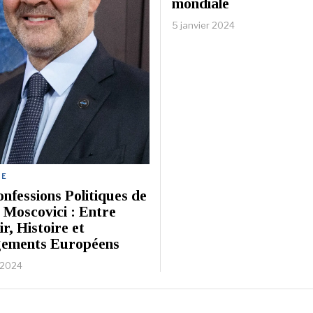
mondiale
5 janvier 2024
UE
nfessions Politiques de
 Moscovici : Entre
r, Histoire et
ements Européens
r 2024