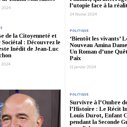
l’utopie face à la réali
r 2024
24 février 2024
UE
POLITIQUE
e de la Citoyenneté et
‘Bientôt les vivants’ L
 Sociétal : Découvrez le
Nouveau Amina Damer
ste Inédit de Jean-Luc
Un Roman d’une Quêt
chon
Paix
r 2024
11 janvier 2024
POLITIQUE
Survivre à l’Ombre d
l’Histoire : Le Récit I
Louis Durot, Enfant 
pendant la Seconde G