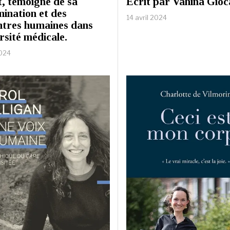
, témoigne de sa
Écrit par Vahina Gioc
ination et des
14 avril 2024
ntres humaines dans
rsité médicale.
2024