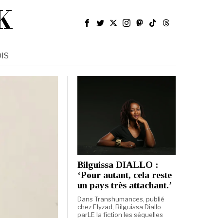
K
IS
Bilguissa DIALLO :
‘Pour autant, cela reste
un pays très attachant.’
Dans Transhumances, publié
chez Elyzad, Bilguissa Diallo
parLE la fiction les séquelles