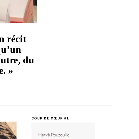
n récit
qu’un
autre, du
e. »
COUP DE CŒUR #1