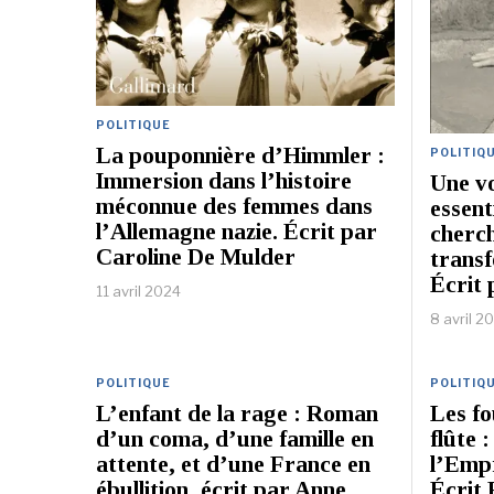
POLITIQUE
La pouponnière d’Himmler :
POLITIQ
Immersion dans l’histoire
Une vo
méconnue des femmes dans
essent
l’Allemagne nazie. Écrit par
cherc
Caroline De Mulder
trans
Écrit 
11 avril 2024
8 avril 2
POLITIQUE
POLITIQ
L’enfant de la rage : Roman
Les fo
d’un coma, d’une famille en
flûte 
attente, et d’une France en
l’Empr
ébullition, écrit par Anne
Écrit