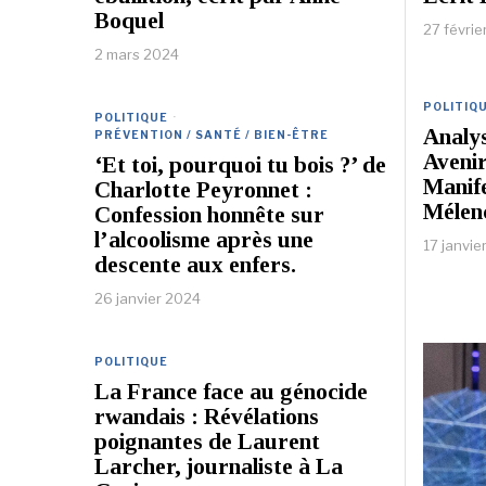
Boquel
27 févrie
2 mars 2024
POLITIQ
POLITIQUE
·
Analys
PRÉVENTION / SANTÉ / BIEN-ÊTRE
Avenir
‘Et toi, pourquoi tu bois ?’ de
Manife
Charlotte Peyronnet :
Mélen
Confession honnête sur
l’alcoolisme après une
17 janvie
descente aux enfers.
26 janvier 2024
POLITIQUE
La France face au génocide
rwandais : Révélations
poignantes de Laurent
Larcher, journaliste à La