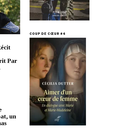
COUP DE CŒUR #4
écit
rit Par
.
e
at, un
mas
e