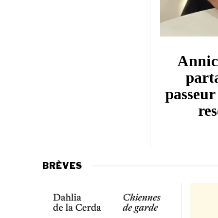
Annick
part
passeur 
res
BRÈVES