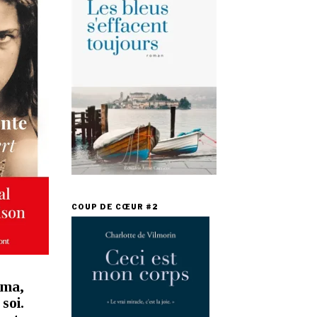
COUP DE CŒUR #2
uma,
soi.