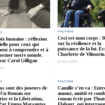
POLITIQUE
UE
Ceci est mon corps : R
ix humaine : réflexion
sur la résilience et la
ielle pour ceux qui
puissance de la foi. Éc
hent à comprendre et à
Charlotte de Vilmorin
former notre monde.
par Carol Gilligan
17 mars 2024
024
UE
POLITIQUE
us sont des joueurs de
Camille s’en va : Entr
: Un Roman sur
amour, amitié et comb
ise et la Libération,
roman écrit par Tho
 Par Emma Marsantes
Flahaut, qui interrog