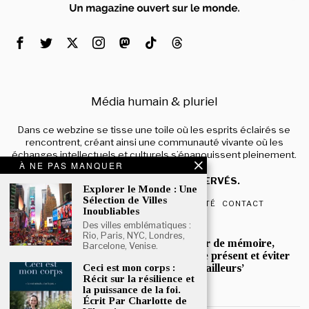
Média humain & pluriel
Dans ce webzine se tisse une toile où les esprits éclairés se
rencontrent, créant ainsi une communauté vivante où les
échanges intellectuels et culturels s’épanouissent pleinement.
À NE PAS MANQUER
© 2024 – TOUS DROITS RÉSERVÉS.
Explorer le Monde : Une
Sélection de Villes
QUI SOMMES-NOUS
CONFIDENTIALITÉ
CONTACT
Inoubliables
Des villes emblématiques :
POPULAIRE
Rio, Paris, NYC, Londres,
Mona Jafarian :’Un devoir de mémoire,
Barcelone, Venise.
pour mieux comprendre le présent et éviter
que l’histoire ne se répète ailleurs’
Ceci est mon corps :
Récit sur la résilience et
la puissance de la foi.
Écrit Par Charlotte de