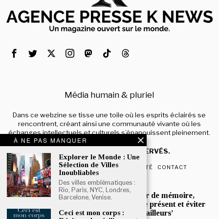
Média humain & pluriel
Dans ce webzine se tisse une toile où les esprits éclairés se
rencontrent, créant ainsi une communauté vivante où les
échanges intellectuels et culturels s’épanouissent pleinement.
À NE PAS MANQUER
© 2024 – TOUS DROITS RÉSERVÉS.
Explorer le Monde : Une
Sélection de Villes
QUI SOMMES-NOUS
CONFIDENTIALITÉ
CONTACT
Inoubliables
Des villes emblématiques :
POPULAIRE
Rio, Paris, NYC, Londres,
Mona Jafarian :’Un devoir de mémoire,
Barcelone, Venise.
pour mieux comprendre le présent et éviter
que l’histoire ne se répète ailleurs’
Ceci est mon corps :