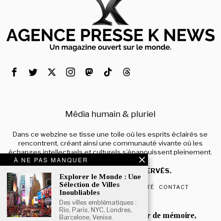
Média humain & pluriel
Dans ce webzine se tisse une toile où les esprits éclairés se
rencontrent, créant ainsi une communauté vivante où les
échanges intellectuels et culturels s’épanouissent pleinement.
À NE PAS MANQUER
© 2024 – TOUS DROITS RÉSERVÉS.
Explorer le Monde : Une
Sélection de Villes
QUI SOMMES-NOUS
CONFIDENTIALITÉ
CONTACT
Inoubliables
Des villes emblématiques :
POPULAIRE
Rio, Paris, NYC, Londres,
Mona Jafarian :’Un devoir de mémoire,
Barcelone, Venise.