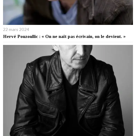
22 mars 2024
Hervé Pouzoullic : « On ne naît pas écrivain, on le devient. »