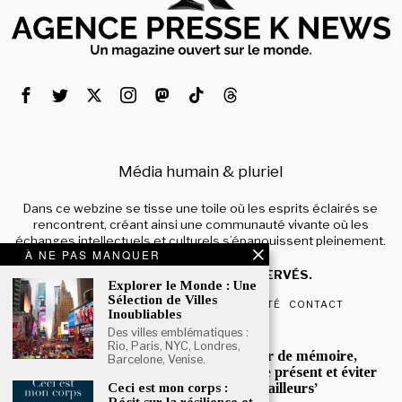
Média humain & pluriel
Dans ce webzine se tisse une toile où les esprits éclairés se
rencontrent, créant ainsi une communauté vivante où les
échanges intellectuels et culturels s’épanouissent pleinement.
À NE PAS MANQUER
© 2024 – TOUS DROITS RÉSERVÉS.
Explorer le Monde : Une
Sélection de Villes
QUI SOMMES-NOUS
CONFIDENTIALITÉ
CONTACT
Inoubliables
Des villes emblématiques :
POPULAIRE
Rio, Paris, NYC, Londres,
Mona Jafarian :’Un devoir de mémoire,
Barcelone, Venise.
pour mieux comprendre le présent et éviter
que l’histoire ne se répète ailleurs’
Ceci est mon corps :