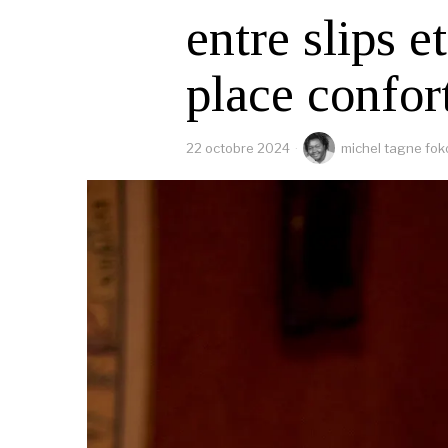
entre slips e
place confort
22 octobre 2024
michel tagne fok