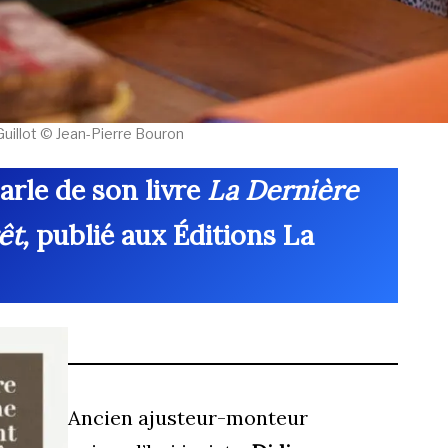
Guillot © Jean-Pierre Bouron
arle de son livre
La Dernière
êt,
publié aux Éditions La
Ancien ajusteur-monteur