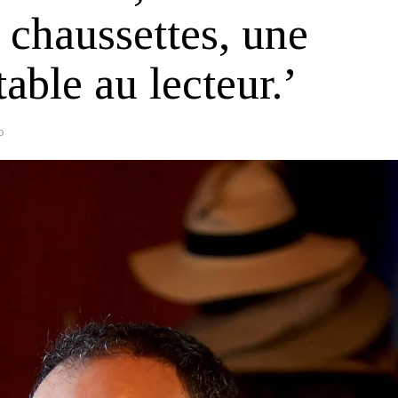
t chaussettes, une
able au lecteur.’
o