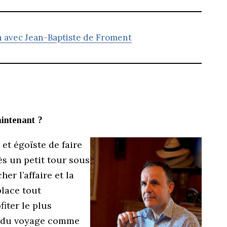
n avec Jean-Baptiste de Froment
aintenant ?
te et égoïste de faire
ès un petit tour sous
her l’affaire et la
place tout
iter le plus
s du voyage comme