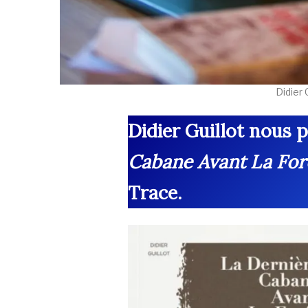
Didier 
Didier Guillot nous p
Cabane Avant La For
Trace.