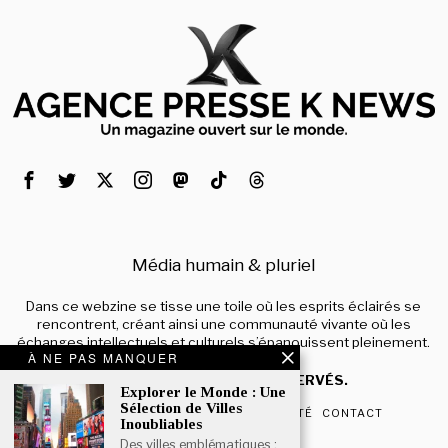
Média humain & pluriel
Dans ce webzine se tisse une toile où les esprits éclairés se
rencontrent, créant ainsi une communauté vivante où les
échanges intellectuels et culturels s’épanouissent pleinement.
À NE PAS MANQUER
© 2024 – TOUS DROITS RÉSERVÉS.
Explorer le Monde : Une
Sélection de Villes
QUI SOMMES-NOUS
CONFIDENTIALITÉ
CONTACT
Inoubliables
Des villes emblématiques :
POPULAIRE