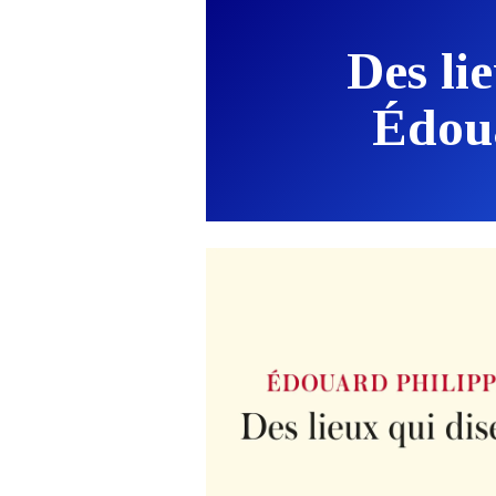
Des li
Édou