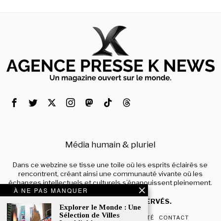
Média humain & pluriel
Dans ce webzine se tisse une toile où les esprits éclairés se
rencontrent, créant ainsi une communauté vivante où les
échanges intellectuels et culturels s’épanouissent pleinement.
À NE PAS MANQUER
© 2024 – TOUS DROITS RÉSERVÉS.
Explorer le Monde : Une
Sélection de Villes
QUI SOMMES-NOUS
CONFIDENTIALITÉ
CONTACT