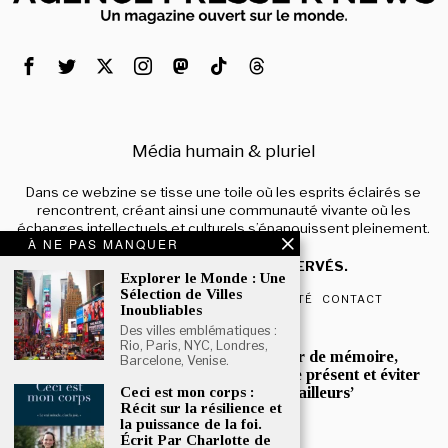
Média humain & pluriel
Dans ce webzine se tisse une toile où les esprits éclairés se
rencontrent, créant ainsi une communauté vivante où les
échanges intellectuels et culturels s’épanouissent pleinement.
À NE PAS MANQUER
© 2024 – TOUS DROITS RÉSERVÉS.
Explorer le Monde : Une
Sélection de Villes
QUI SOMMES-NOUS
CONFIDENTIALITÉ
CONTACT
Inoubliables
Des villes emblématiques :
POPULAIRE
Rio, Paris, NYC, Londres,
Mona Jafarian :’Un devoir de mémoire,
Barcelone, Venise.
pour mieux comprendre le présent et éviter
que l’histoire ne se répète ailleurs’
Ceci est mon corps :
Récit sur la résilience et
la puissance de la foi.
Écrit Par Charlotte de