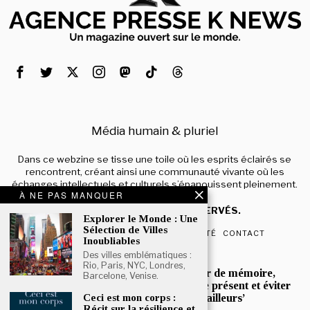
Média humain & pluriel
Dans ce webzine se tisse une toile où les esprits éclairés se
rencontrent, créant ainsi une communauté vivante où les
échanges intellectuels et culturels s’épanouissent pleinement.
À NE PAS MANQUER
© 2024 – TOUS DROITS RÉSERVÉS.
Explorer le Monde : Une
Sélection de Villes
QUI SOMMES-NOUS
CONFIDENTIALITÉ
CONTACT
Inoubliables
Des villes emblématiques :
POPULAIRE
Rio, Paris, NYC, Londres,
Mona Jafarian :’Un devoir de mémoire,
Barcelone, Venise.
pour mieux comprendre le présent et éviter
que l’histoire ne se répète ailleurs’
Ceci est mon corps :
Récit sur la résilience et