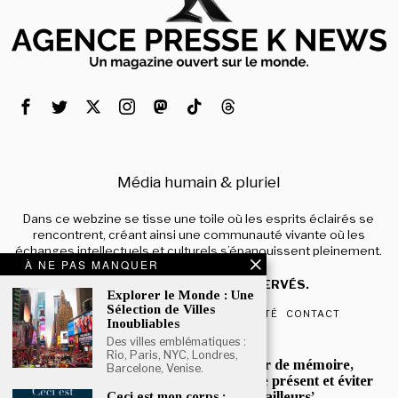
Média humain & pluriel
Dans ce webzine se tisse une toile où les esprits éclairés se
rencontrent, créant ainsi une communauté vivante où les
échanges intellectuels et culturels s’épanouissent pleinement.
À NE PAS MANQUER
© 2024 – TOUS DROITS RÉSERVÉS.
Explorer le Monde : Une
Sélection de Villes
QUI SOMMES-NOUS
CONFIDENTIALITÉ
CONTACT
Inoubliables
Des villes emblématiques :
POPULAIRE
Rio, Paris, NYC, Londres,
Mona Jafarian :’Un devoir de mémoire,
Barcelone, Venise.
pour mieux comprendre le présent et éviter
que l’histoire ne se répète ailleurs’
Ceci est mon corps :